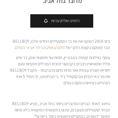
מדובר בתל אביב
הזמינו שולחן עכשיו
ביוני 2014 השקנו את את בר הקוקטיילים החדש שלנו, BELLBOY.
הבר ממוקם בקומת הלובי של
מלון הבוטיק הכי תל אביבי בעולם
.
עטוף בווילונות קטיפה בצבעי יין, ספות עור ותמונות שמן, בר שיש
ופליז שמאחוריו ניצבים בקבוקוני זכוכית המכילים תמציות טעם
יחודיות תוצרת עצמית ואור נורות פחם צהבהבות – מקבל BELLBOY
את פני באי המלון עם קוקטייל ביד. כי מבחינתנו, זה תמיד 5 אחר
הצהריים באיזשהו מקום בעולם.
נחשב לאחד הברים המדוברים ביותר בתל אביב, מציע BELLBOY
מבחר קוקטיילים מעוצבים, שכונו בתקשורת המקומית כלא פחות
מאשר "הטובים, המקוריים והשנונים ביותר בישראל".