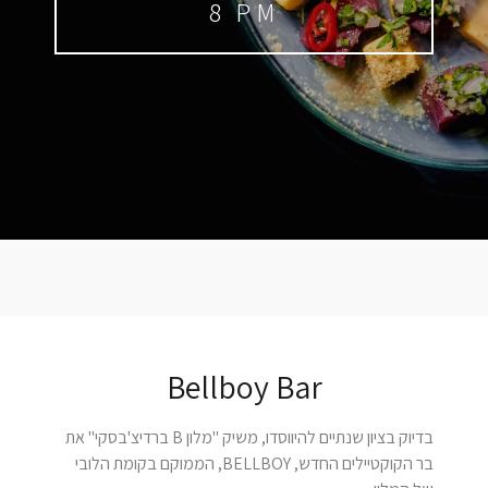
8 PM
Bellboy Bar
בדיוק בציון שנתיים להיווסדו, משיק "מלון B ברדיצ'בסקי" את
בר הקוקטיילים החדש, BELLBOY, הממוקם בקומת הלובי