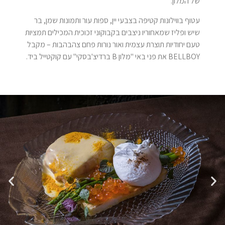
של המלון.
עטוף בווילונות קטיפה בצבעי יין, ספות עור ותמונות שמן, בר
שיש ופליז שמאחוריו ניצבים בקבוקוני זכוכית המכילים תמציות
טעם יחודיות תוצרת עצמית ואור נורות פחם צהבהבות – מקבל
BELLBOY את פני באי "מלון B ברדיצ'בסקי" עם קוקטייל ביד.