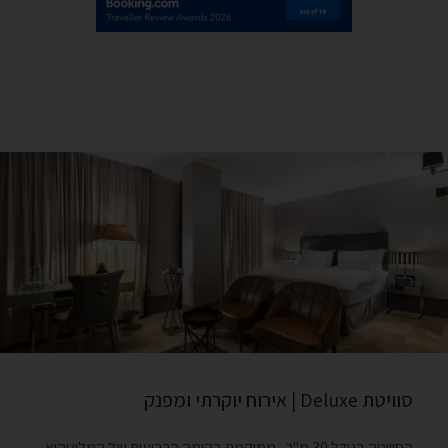
סוויטת Deluxe | אירוח יוקרתי ומפנק
הסוויטה בגודל 30 מ"ר , ממוקמת בקומה הרביעית של המלון והיא