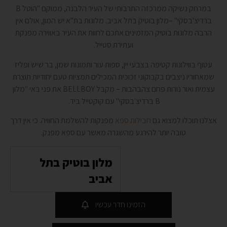
במרחק נשיקה ממרכזה התרבותי של העיר הלבנה, ממוקם "הוטל B
ברדיצ'בסקי" –מלון בוטיק בתל אביב. מלונות בת"א יש המון, אולם אין
הרבה מלונות בוטיק המזמינים אתכם לחוות את העיר באווירה מפנקת
ועתירת סטייל.
עטוף בווילונות קטיפה בצבעי יין, ספות עור ותמונות שמן, בר שיש ופליז
שמאחוריו ניצבים בקבוקוני זכוכית המכילים תמציות טעם יחודיות תוצרת
עצמית ואור נורות פחם צהבהבות – מקבל BELLBOY את פני באי "מלון
B ברדיצ'בסקי" עם קוקטייל ביד.
אצלנו תוכלו למצוא גם
חבילות ספא
מפנקות להשלמת החוויה. כי אין דרך
טובה יותר להירגע מהשגרה מאשר עם ספא מפנק.
מלון בוטיק בתל
אביב
הזמינו חדר עכשיו