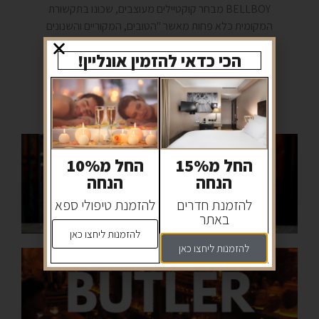
BELLBOY מבחר קוקטיילים מעוצבים, שכונו בתקשורת
המקומית כלא פחות מאשר "הטובים, המקוריים והשנונים
ביותר בישראל".
הכי כדאי להזמין אונליין!
הזמינו שולחן עכשיו
החל מ15%
החל מ10%
הנחה
הנחה
להזמנת חדרים
להזמנת טיפולי ספא
באתר
להזמנות ליחצו כאן
להזמנות ליחצו כאן