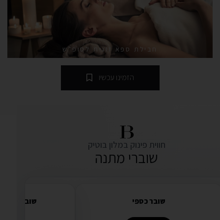
חבילת ספא זוגית לסופ"ש
הזמינו עכשיו
חווית פינוק במלון בוטיק
שוברי מתנה
₪---
שובר כספי
שובר מתנה ל