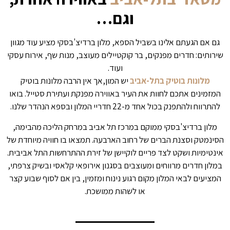
וגם…
גם אם הגעתם אלינו בשביל הספא, מלון ברדיצ'בסקי מציע עוד מגוון
שירותים: חדרים מפנקים, בר קוקטיילים מעוצב, מנות שף, אירוח עסקי
ועוד.
מלונות בוטיק בתל-אביב
יש המון,אך אין הרבה מלונות בוטיק
המזמינים אתכם לחוות את העיר באווירה מפנקת ועתירת סטייל. בואו
להתרווח ולהתפנק בכול אחד מ-22 חדריי המלון ובספא הנהדר שלנו.
מלון ברדיצ'בסקי ממוקם במרכז תל אביב במרחק הליכה מהבימה,
הסינמטק וסצנת הברים של רחוב הארבעה. תמצאו בו חוויה מיוחדת של
אינטימיות ושקט לצד פריים לוקיישן של זירת ההתרחשות התל אביבית.
במלון חדרים מרווחים ומעוצבים בסגנון אירופאי קלאסי ובשיק צרפתי,
המציעים לבאי המלון מקום רגוע נינוח ומזמין, בין אם לסוף שבוע קצר
או לשהות ממושכת.