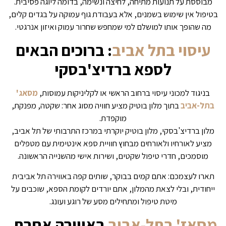
מבוססת על תנועות מתיחה, לחיצה ונשימה, בדומה ליוגה פסיבית.
בטיפול אין שימוש בשמנים, אלא בעבודת גוף עמוקה על בגדים קלים,
מה שהופך אותו למושלם למי שמחפש שחרור עמוק ואיזון אנרגטי.
עיסוי בתל אביב
: ברוכים הבאים
לספא ברדיצ'בסקי
בניגוד למכוני עיסוי ברחוב הראשי או לקליניקות עמוסות,
מסאג'
בתל-אביב
בתוך מלון בוטיק מציע חוויה מסוג אחר: שקטה, מפנקת,
מוקפדת.
מלון ברדיצ'בסקי, מלון בוטיק יוקרתי במרכז התרבותי של תל אביב,
מציע לאורחיו ולאורחים מבחוץ חוויית ספא אינטימית עם מטפלים
מוסמכים, חדרי טיפול שקטים, ושירות אישי מהשנייה הראשונה.
תארו לעצמכם: אתם קמים בבוקר, שותים קפה באווירה תל אביבית
ייחודית, ובלי לצאת מהמלון, אתם יורדים לקומת הספא, שוכבים על
מיטת טיפול ומתחילים מסע של רוגע ועונג.
מסאז' בתל-אביב
באווירה אחרת,