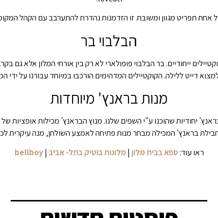
חת תפריט מגוון ומשובח. זו הזדמנות נהדרת להתערבב עם הקהל המקומי ו
הבלבוי בר
וקטיילים ייחודיים. בר הבלבוי פופולארי לא רק בין אורחי המלון אלא גם ב
צוא דייט ללילה. הקוקטיילים המדהימים הורכבו במיוחד עבורנו על ידי המ
מנות בראנץ' מיוחדות
נץ' יחודיות שהוכנו ע"י השפים שלנו. מנוץ הבראנץ' מכילות אופציות של מ
 חבילת בראנץ' המכילה מבחר מנות פתיחה לאמצע השולחן, מנה עיקרית לכל 
ראו עוד:
ספא בבית מלון
|
מלונות בוטיק בתל- אביב
|
bellboy
פוסטים חדשים