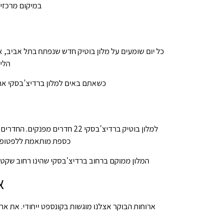
במיקום מרכזי,
כל יום שומעים על מלון בוטיק חדש שנפתח בתל אביב, א
הליכה מהLV FASHION MALL
כשאתם באים למלון ברדיצ'בסקי אתם
למלון בוטיק ברדיצ'בסקי 22 
כספת מותאמת ללפטופ, ווייפיי חופשי, טלוויזיה 32 אינץ', מיניב
המלון ממוקם ברחוב ברדיצ'בסקי שהינו רחוב שקט 
א
ארוחות הבוקר אצלנו מוגשות בקונספט ייחודי. את א