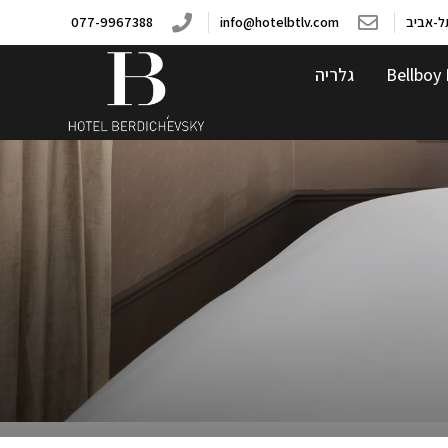
077-9967388
info@hotelbtlv.com
Bellboy 
גלריה