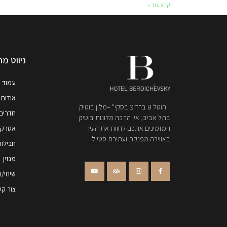
קרא עוד »
ניווט מה
עמוד 
אודות 
"הוטל B ברדיצ'בסקי" –מלון בוטיק
חדרים
בתל אביב, אין הרבה מלונות בוטיק
המזמינים אתכם לחוות את העיר
אטרקצי
באווירה מפנקת ועתירת סטייל.
חבילות
מגזין
שינוי/
צור ק