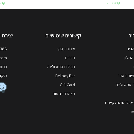
קרא עוד »
קרא 
יר
קישורים שימושיים
יצירת 
הבית
אירוח עסקי
7388
המלון
חדרים
.com
חבילות ספא ולינה
כתובת
ות באזור
Bellboy Bar
מיקוד: 64258, ,
 ספא ולינה
Gift Card
הצהרת נגישות
ביטול הזמנה קיימת
שר