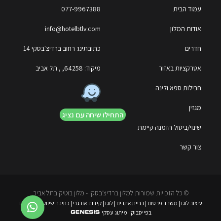
עמוד הבית
077-9967388
אודות המלון
info@hotelbtlv.com
חדרים
כתובתינו: רחוב ברדיצ'בסקי 14
אטרקציות באזור
מיקוד: 64258, , תל אביב
חבילות ספא ולינה
מגזין
התחילו שיחה עם נציג
שינוי/ביטול הזמנה קיימת
צור קשר
© כל הזכויות שמורות למלון ברדיצ׳בסקי - מלון בוטיק בתל אביב
עיצוב לוגו
|
משרד פרסום
|
בניית אתרים
|
לוגו
|
קידום אורגני
|
כתיבה שיווקית
|
פרסום
בפייסבוק
|
מיתוג עסקי