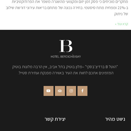
מחקרים מוכיחים כי פסק זמן יזום ומקצועי מהשגרה משפר את הפרודוקטיביות
ב-21% ומפחית מתח סיסטמי. בחירה נכונה של מתחם בריאות עירוני דורשת שילוב
של ניתוק
קרא עוד »
"הוטל B ברדיצ'בסקי" –מלון בוטיק בתל אביב, אין הרבה מלונות בוטיק
המזמינים אתכם לחוות את העיר באווירה מפנקת ועתירת סטייל.
ניווט מהיר
יצירת קשר