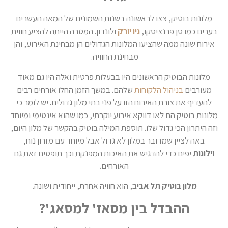
מלונות בוטיק, צצו לראשונה בשנות השמונים של המאה העשרים
בערים כמו סן פרנציסקו,
ניו יורק
ולונדון. המטרה הייתה להציע חווית
אירוח שונה ממה שהציעו המלונות הגדולים הן מבחינת האירוע, והן
מבחינת החוויה.
מלונות הבוטיק הראשונים היו בבעלות פרטית ואלה היו גם מאוד
מעורבים
בניהול הלקוחות
שלהם. במשך הזמן החלו אורחים רבים
להעדיף את צורת האירוח הזו על פני בתי מלון גדולים. יש לומר כי
מלונות בוטיק הם לאו דווקא אירוע יוקרתי, כמו שהוא אינטימי ומיוחד
וזה היתרון הכי גדול שלו. תוספת המילה בוטיק בהקשר של מלון היום,
באה לציין שמדובר במלון לא גדול אבל מיוחד עם מזרון נוח,
וילונות
יפים כדי להדגיש את האיכות המפנקת וכך תופסים זאת גם
האורחים.
מלון בוטיק תל אביב
, הוא חוויה אחרת, ייחודית ושונה.
ההבדל בין מסאז' למסאג'?