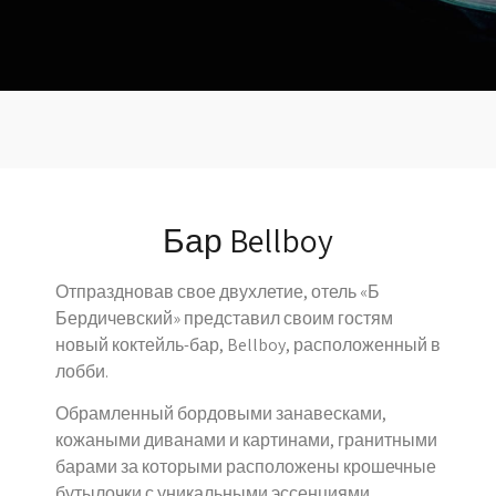
Бар Bellboy
Отпраздновав свое двухлетие, отель «Б
Бердичевский» представил своим гостям
новый коктейль-бар, Bellboy, расположенный в
лобби.
Обрамленный бордовыми занавесками,
кожаными диванами и картинами, гранитными
барами за которыми расположены крошечные
бутылочки с уникальными эссенциями