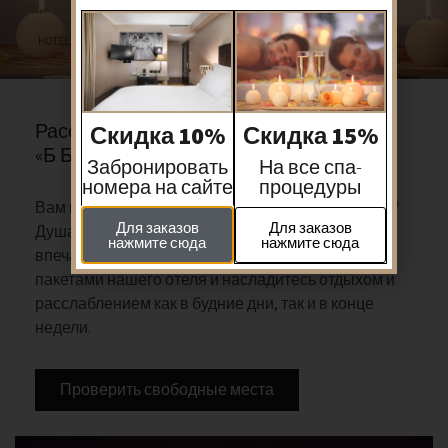
Расслабляющие СПА процедуры отеля
Скидка 10%
Скидка 15%
«Б Бердичевский»
Забронировать
На все спа-
номера на сайте
процедуры
Вам предстоит особое мероприятие? Отдыхаете?
Для заказов
Для заказов
Душа просит удовольствий и приятных
нажмите сюда
нажмите сюда
впечатлений? Ознакомьтесь с различными СПА-
пакетами нашего отеля и насладитесь отдыхом и
расслаблением как в будние дни, так и в конце
недели.
Проверить свободные места