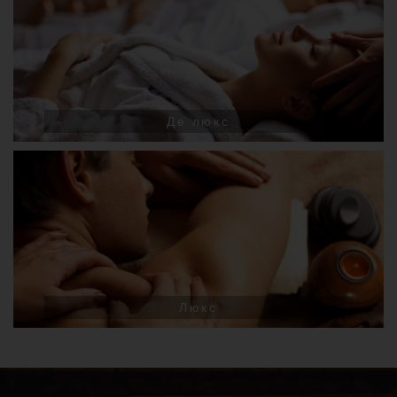
Де люкс
Люкс