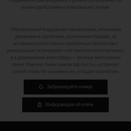
создании непревзойденного уровня проживания, со
всеми удобствами и уникальным стилем.
Обрамленный бордовыми занавесками, кожаными
диванами и картинами, гранитными барами, за
которыми расположены крошечные бутылочки с
уникальными эссенциями собственного изготовления,
и в довершение атмосферы — уютные желтоватые
свечи. Именно таким шиком бар Bellboy встречает
гостей отеля. Ну и конечно же, угощает коктейлем.
Забронируйте номер
Информация об отеле