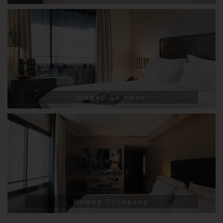
Номер Де люкс
Номер Супериор