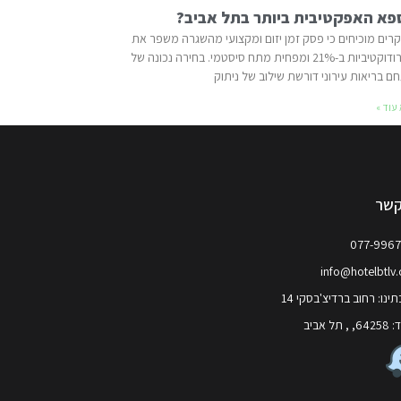
פא האפקטיבית ביותר בתל אביב?
רים מוכיחים כי פסק זמן יזום ומקצועי מהשגרה משפר את
הפרודוקטיביות ב-21% ומפחית מתח סיסטמי. בחירה נכונה של
ם בריאות עירוני דורשת שילוב של ניתוק
עוד »
קשר
077-996
info@hotelbtlv
ינו: רחוב ברדיצ'בסקי 14
 תל אביב