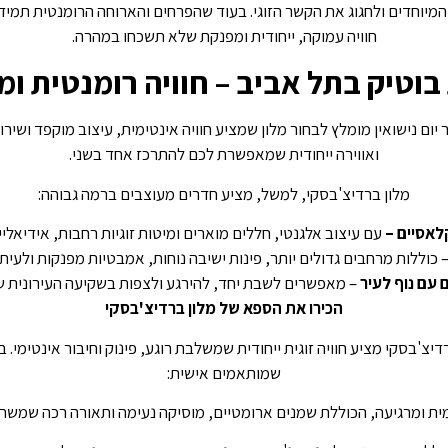
 המיוחדים ולחגוג את הקשר הזוגי. בעוד שהפרחים והארוחה הרומנטית תמיד
חוויה עמוקה, ייחודית ומפנקת שלא תשכחו במהרה.
בוטיק בתל אביב – חוויה רומנטית ו
יום נישואין מומלץ לבחור מלון שמציע חוויה אינטימית, עיצוב מוקפד ושירו
ואווירה ייחודית שמאפשרת לכם להתרכז אחד בשני.
מלון ברדיצ'בסקי, למשל, מציע חדרים מעוצבים ברמה גבוהה:
לאסיים –
עם עיצוב אלגנטי, חללים מוארים ומיטות זוגיות רחבות, אידיאליי
 כוללות מרחבים גדולים יותר, פינות ישיבה נוחות, אמבטיות מפנקות ולעי
 עם נוף לעיר
– מאפשרים לשבת יחד, להירגע ולצפות בשקיעה העירונית ש
הכירו את הספא של מלון ברדיצ'בסקי
בסקי מציע חוויה זוגית ייחודית שמשלבת רוגע, פינוק וחיבור אינטימי. בס
שמותאמים אישית:
מית ומרגיעה, הכוללת שמנים ארומטיים, מוסיקה נעימה ותאורה רכה שמשרה 