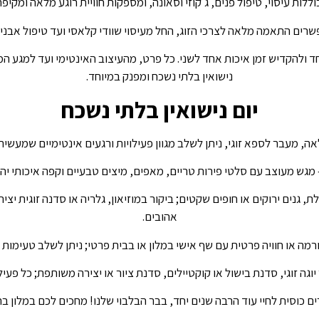
וללות עיסוי, טיפול פנים, ג'קוזי וסאונה, ומספקות חוויית רוגע מלאה ומקי
רים התאמה מלאה לצרכי הזוג, החל מעיסוי שוודי קלאסי ועד טיפול אבנים ח
 ולהקדיש זמן איכות אחד לשני. כל פרט, מהעיצוב האינטימי ועד למגע המ
נישואין בלתי נשכח ומפנק במיוחד.
יום נישואין בלתי נשכח
לאה, מעבר לספא זוגי, ניתן לשלב מגוון פעילויות ורגעים אינטימיים שמעשיר
מגש מעוצב עם סלטי פירות טריים, מאפים, מיצים טבעיים וקפה איכותי יה
, גנים ירוקים או חופים שקטים; ביקור במוזיאון, גלריה או סדנה זוגית יצי
אהובים.
ה או חוויה פרטית עם שף אישי במלון או בבית פרטי; ניתן לשלב טעימות יי
יוגה זוגי, סדנת בישול או קוקטיילים, סדנת ציור או יצירה משותפת; כל פעיל
ים כוסית לחיי עוד הרבה שנים יחד, בבר הבלבוי שלנו! מחכים לכם במלון ב