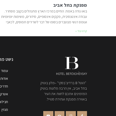
מפנקת בתל אביב
בואו נודה באמת: החיים במרכז הארץ מתנהלים בקצב מסחרר.
עבודה אינטנסיבית, פקקים אינסופיים, סידורים, משימות יומיומיות
ועומס רגשי מצטברים בסופו של דבר לשרירים תפוסים, לכאבי
קרא עוד »
ניווט מה
עמוד 
אודות 
"הוטל B ברדיצ'בסקי" –מלון בוטיק
חדרים
בתל אביב, אין הרבה מלונות בוטיק
המזמינים אתכם לחוות את העיר
אטרקצי
באווירה מפנקת ועתירת סטייל.
חבילות
מגזין