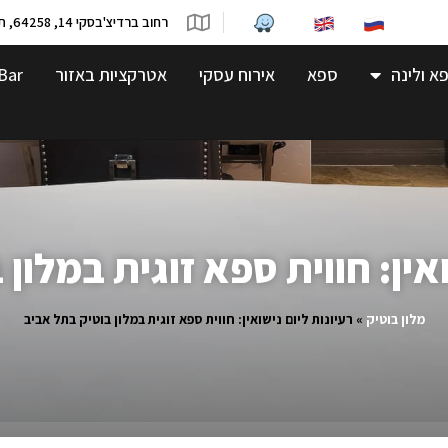
רחוב ברדיצ'בסקי 14, 64258, תל-אביב
א ולינה
ספא
אירוח עסקי
אטרקציות באזור
Bar
ואין: חווית ספא זוגית במלון
מלון בוטיק
»
רעיונות ליום נישואין: חווית ספא זוגית במלון בוטיק בתל אביב