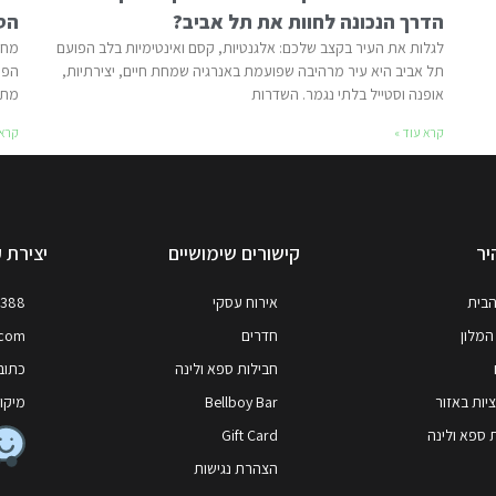
הדרך הנכונה לחוות את תל אביב?
הס
לגלות את העיר בקצב שלכם: אלגנטיות, קסם ואינטימיות בלב הפועם
מחק
תל אביב היא עיר מרהיבה שפועמת באנרגיה שמחת חיים, יצירתיות,
אופנה וסטייל בלתי נגמר. השדרות
מתח
קרא עוד »
קרא 
יר
קישורים שימושיים
יצירת 
הבית
אירוח עסקי
7388
המלון
חדרים
.com
חבילות ספא ולינה
כתובת
ות באזור
Bellboy Bar
מיקוד: 64258, ,
 ספא ולינה
Gift Card
הצהרת נגישות