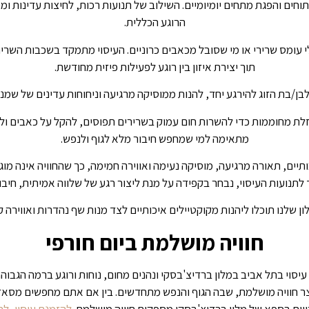
ים והפגת מתחים יומיומיים. השילוב של תנועות רכות, לחיצות עדינות ו
הרוגע הכללית.
 עומס שרירי או מי שסובל מכאבים כרוניים. העיסוי מתמקד בשכבות השרי
תוך יצירת איזון בין רוגע לפעילות פיזית מחודשת.
ן/בת הזוג להירגע יחד, להנות ממוסיקה מרגיעה וניחוחות עדינים של שמני
לת מחוממות כדי להשרות חום עמוק בשרירים תפוסים, להקל על כאבים ולש
מתאימה למי שמחפש חיבור מלא לגוף ולנפש.
תיים, תאורה מרגיעה, מוסיקה נעימה ואווירה חמימה, כך שהחוויה אינה מו
לתנועות העיסוי, נבחר בקפידה על מנת ליצור רגע של שלווה אמיתית, חיבור 
ן שלנו תוכלו ליהנות מקוקטיילים איכותיים לצד מנות שף נהדרות ואווירה 
חוויה מושלמת ביום חורפי
עיסוי בתל אביב במלון ברדיצ'בסקי ונהנים מחום, נוחות ורוגע ברמה הגבוהה
יוצר חוויה מושלמת, שבה הגוף והנפש מתחדשים. בין אם אתם מחפשים מסאז
ות בספא של מלון ברדיצ'בסקי מספקות חוויה מושלמת.
להזמנת עיסוי, לחצ