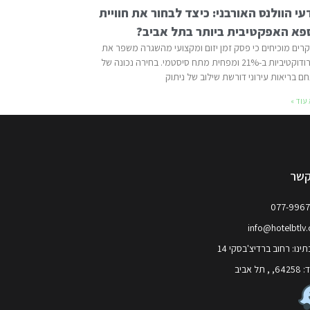
י הוולנס האורבני: כיצד לבחור את חוויית
פא האפקטיבית ביותר בתל אביב?
רים מוכיחים כי פסק זמן יזום ומקצועי מהשגרה משפר את
הפרודוקטיביות ב-21% ומפחית מתח סיסטמי. בחירה נכונה של
ם בריאות עירוני דורשת שילוב של ניתוק
עוד »
קשר
077-996
info@hotelbtlv
ינו: רחוב ברדיצ'בסקי 14
 תל אביב