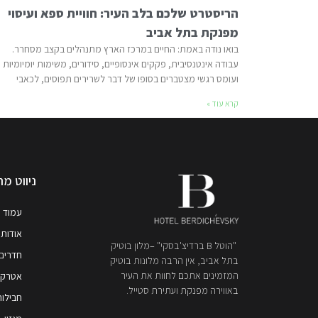
הריסטרט שלכם בלב העיר: חוויית ספא ועיסוי
מפנקת בתל אביב
בואו נודה באמת: החיים במרכז הארץ מתנהלים בקצב מסחרר.
עבודה אינטנסיבית, פקקים אינסופיים, סידורים, משימות יומיומיות
ועומס רגשי מצטברים בסופו של דבר לשרירים תפוסים, לכאבי
קרא עוד »
ניווט מה
עמוד 
אודות 
"הוטל B ברדיצ'בסקי" –מלון בוטיק
חדרים
בתל אביב, אין הרבה מלונות בוטיק
המזמינים אתכם לחוות את העיר
אטרקצי
באווירה מפנקת ועתירת סטייל.
חבילות