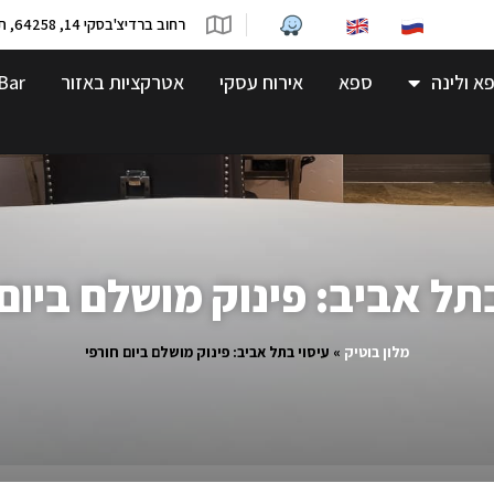
רחוב ברדיצ'בסקי 14, 64258, תל-אביב
א ולינה
ספא
אירוח עסקי
אטרקציות באזור
Bar
תל אביב: פינוק מושלם ביום
מלון בוטיק
»
עיסוי בתל אביב: פינוק מושלם ביום חורפי