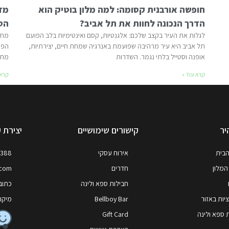
חופשה אורבנית קסומה: למה מלון בוטיק הוא
מדע
הדרך הנכונה לחוות את תל אביב?
הס
לגלות את העיר בקצב שלכם: אלגנטיות, קסם ואינטימיות בלב הפועם
מחק
תל אביב היא עיר מרהיבה שפועמת באנרגיה שמחת חיים, יצירתיות,
אופנה וסטייל בלתי נגמר. השדרות
מתח
קרא עוד »
קרא 
יר
קישורים שימושיים
יצירת 
הבית
אירוח עסקי
7388
המלון
חדרים
.com
חבילות ספא ולינה
כתובת
ות באזור
Bellboy Bar
מיקוד: 64258, ,
 ספא ולינה
Gift Card