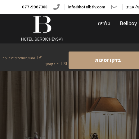
077-9967388
info@hotelbtlv.com
Bellboy 
גלריה
שינוי/ביטול הזמנה קיימת
קוד קופון: