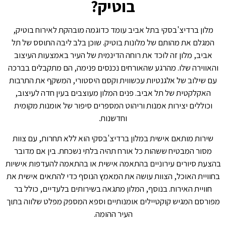
בוטיק?
מלון ברדיצ'בסקי בתל אביב עומד כדוגמה מובהקת לאירוח בוטיק,
המגלם את מהותם של מלונות בוטיק. שוכן בלב ליבה התוסס של תל
אביב, מלון זה לוכד את רוחה הדינמית של העיר באמצעות העיצוב
והאווירה שלו. מהרגע שהאורחים נכנסים פנימה, הם מתקבלים בברכה
עם שילוב של אלגנטיות עכשווית וקסם היסטורי, המשקף את התרבות
האקלקטית של תל אביב. פנים המלון מעוצבים בעין חדה לעיצוב,
וכוללים יצירות אמנות וריהוט המספרים סיפור של אומנות מקומית
וחדשנות.
שירות מותאם אישית במלון ברדיצ'בסקי הוא ללא תחרות, עם צוות
מסור המבטיח ששהות כל אורח תהיה בלתי נשכחת. בין אם מדובר
בהצעת סיורים עירוניים בהתאמה אישית או בהתאמה להעדפות אישיות
בחוויית האוכל, הצוות עושה את המאמץ הנוסף כדי להתאים אישית את
חוויית האירוח. בנוסף, המלון מתגאה בשירותים בלעדיים, כולל בר
מפורסם המגיש קוקטיילים אומנותיים וספא המספק מפלט שלווה בתוך
העיר ההומה.