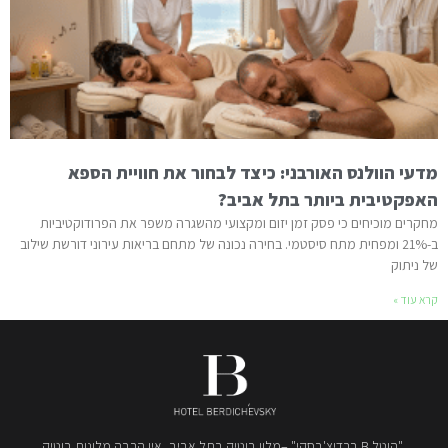
מדעי הוולנס האורבני: כיצד לבחור את חוויית הספא
האפקטיבית ביותר בתל אביב?
מחקרים מוכיחים כי פסק זמן יזום ומקצועי מהשגרה משפר את הפרודוקטיביות
ב-21% ומפחית מתח סיסטמי. בחירה נכונה של מתחם בריאות עירוני דורשת שילוב
של ניתוק
קרא עוד »
"הוטל B ברדיצ'בסקי" –מלון בוטיק בתל אביב, אין הרבה מלונות בוטיק