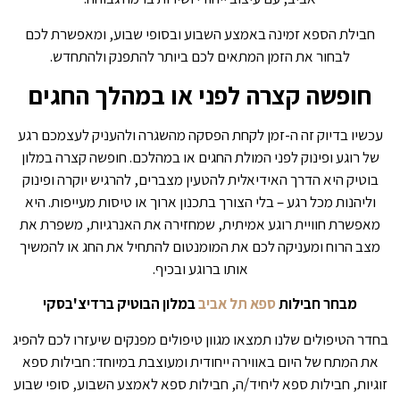
חבילת הספא זמינה באמצע השבוע ובסופי שבוע, ומאפשרת לכם
לבחור את הזמן המתאים לכם ביותר להתפנק ולהתחדש.
חופשה קצרה לפני או במהלך החגים
עכשיו בדיוק זה ה-זמן לקחת הפסקה מהשגרה ולהעניק לעצמכם רגע
של רוגע ופינוק לפני המולת החגים או במהלכם. חופשה קצרה במלון
בוטיק היא הדרך האידיאלית להטעין מצברים, להרגיש יוקרה ופינוק
וליהנות מכל רגע – בלי הצורך בתכנון ארוך או טיסות מעייפות. היא
מאפשרת חוויית רוגע אמיתית, שמחזירה את האנרגיות, משפרת את
מצב הרוח ומעניקה לכם את המומנטום להתחיל את החג או להמשיך
אותו ברוגע ובכיף.
מבחר חבילות
ספא תל אביב
במלון הבוטיק ברדיצ'בסקי
בחדר הטיפולים שלנו תמצאו מגוון טיפולים מפנקים שיעזרו לכם להפיג
את המתח של היום באווירה ייחודית ומעוצבת במיוחד: חבילות ספא
זוגיות, חבילות ספא ליחיד/ה, חבילות ספא לאמצע השבוע, סופי שבוע