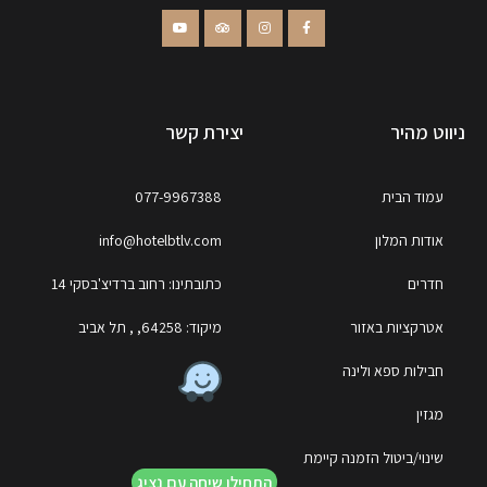
ניווט מהיר
יצירת קשר
עמוד הבית
077-9967388
אודות המלון
info@hotelbtlv.com
חדרים
כתובתינו: רחוב ברדיצ'בסקי 14
אטרקציות באזור
מיקוד: 64258, , תל אביב
חבילות ספא ולינה
מגזין
שינוי/ביטול הזמנה קיימת
התחילו שיחה עם נציג