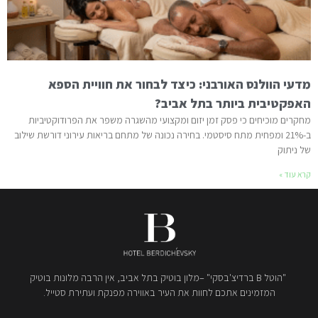
מדעי הוולנס האורבני: כיצד לבחור את חוויית הספא
האפקטיבית ביותר בתל אביב?
מחקרים מוכיחים כי פסק זמן יזום ומקצועי מהשגרה משפר את הפרודוקטיביות
ב-21% ומפחית מתח סיסטמי. בחירה נכונה של מתחם בריאות עירוני דורשת שילוב
של ניתוק
קרא עוד »
"הוטל B ברדיצ'בסקי" –מלון בוטיק בתל אביב, אין הרבה מלונות בוטיק
המזמינים אתכם לחוות את העיר באווירה מפנקת ועתירת סטייל.