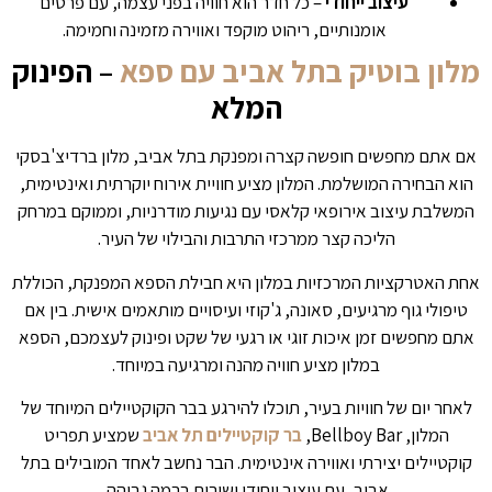
עיצוב ייחודי
– כל חדר הוא חוויה בפני עצמה, עם פרטים
אומנותיים, ריהוט מוקפד ואווירה מזמינה וחמימה.
מלון בוטיק בתל אביב עם ספא
– הפינוק
המלא
אם אתם מחפשים חופשה קצרה ומפנקת בתל אביב, מלון ברדיצ'בסקי
הוא הבחירה המושלמת. המלון מציע חוויית אירוח יוקרתית ואינטימית,
המשלבת עיצוב אירופאי קלאסי עם נגיעות מודרניות, וממוקם במרחק
הליכה קצר ממרכזי התרבות והבילוי של העיר.
אחת האטרקציות המרכזיות במלון היא חבילת הספא המפנקת, הכוללת
טיפולי גוף מרגיעים, סאונה, ג'קוזי ועיסויים מותאמים אישית. בין אם
אתם מחפשים זמן איכות זוגי או רגעי של שקט ופינוק לעצמכם, הספא
במלון מציע חוויה מהנה ומרגיעה במיוחד.
לאחר יום של חוויות בעיר, תוכלו להירגע בבר הקוקטיילים המיוחד של
המלון, Bellboy Bar,
בר קוקטיילים תל אביב
שמציע תפריט
קוקטיילים יצירתי ואווירה אינטימית. הבר נחשב לאחד המובילים בתל
אביב, עם עיצוב ייחודי ושירות ברמה גבוהה.