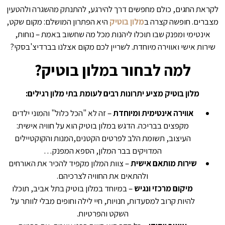
לקראת החגים, כולם מחפשים דרך להירגע, להתנתק מהשגרה ולהטעין
מצברים. חופשה קצרה ב
מלון בוטיק
היא הפתרון המושלם: מקום שקט,
אינטימי ומפנק שבו תוכלו ליהנות מכל מה שחשוב באמת – נוחות,
שירות אישי ואווירה מיוחדת. לשריין לכם מקום אצלנו בברדיצ'בסקי?
למה לבחור במלון בוטיק?
מלון בוטיק מציע יתרונות רבים לעומת בתי מלון רגילים:
אווירה אינטימית ומיוחדת
– זה לא "הכל כלול" והמוני ילדים
מקפצים בבריכה. הדגש במלון בוטיק הוא על חוויה אישית:
העיצוב, תשומת הלב לפרטים הקטנים,המנות והקוקטיילים
המדויקים בבר המלון, הספא המפנק…
שירות מותאם אישית
– צוות המלון מקפיד להכיר את האורחים
ולהתאים את החוויה לצרכיהם.
מיקום מרכזי ונגיש
– במיוחד במלון בוטיק בתל אביב, תוכלו
להיות קרוב למסעדות, חנויות, חיי לילה וחופים מבלי לוותר על
השקט והפרטיות.