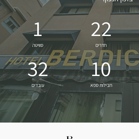
1
22
חדרים
סוויטה
32
10
חבילות ספא
עובדים