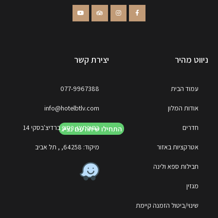
ניווט מהיר
יצירת קשר
עמוד הבית
077-9967388
אודות המלון
info@hotelbtlv.com
חדרים
כתובתינו: רחוב ברדיצ'בסקי 14
התחילו שיחה עם נציג
אטרקציות באזור
מיקוד: 64258, , תל אביב
חבילות ספא ולינה
מגזין
שינוי/ביטול הזמנה קיימת