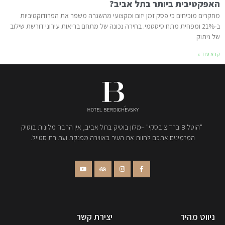
האפקטיבית ביותר בתל אביב?
מחקרים מוכיחים כי פסק זמן יזום ומקצועי מהשגרה משפר את הפרודוקטיביות
ב-21% ומפחית מתח סיסטמי. בחירה נכונה של מתחם בריאות עירוני דורשת שילוב
של ניתוק
קרא עוד »
"הוטל B ברדיצ'בסקי" –מלון בוטיק בתל אביב, אין הרבה מלונות בוטיק
המזמינים אתכם לחוות את העיר באווירה מפנקת ועתירת סטייל.
ניווט מהיר
יצירת קשר