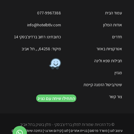
עמוד הבית
077-9967388
אודות המלון
info@hotelbtlv.com
חדרים
כתובתינו: רחוב ברדיצ'בסקי 14
אטרקציות באזור
מיקוד: 64258, , תל אביב
חבילות ספא ולינה
מגזין
שינוי/ביטול הזמנה קיימת
צור קשר
התחילו שיחה עם נציג
© כל הזכויות שמורות למלון ברדיצ׳בסקי - מלון בוטיק בתל אביב
עיצוב לוגו
|
משרד פרסום
|
בניית אתרים
|
לוגו
|
קידום אורגני
|
כתיבה שיווקית
|
פרסום