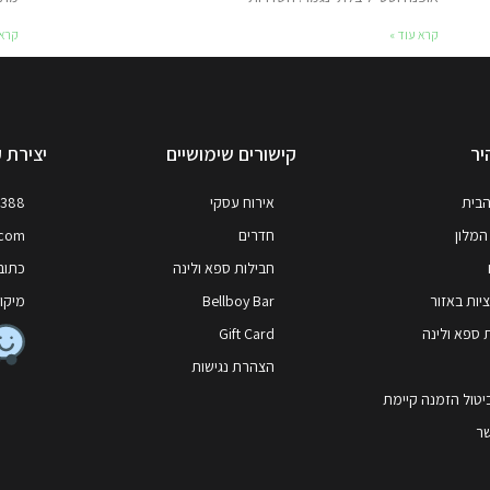
קרא עוד »
קרא 
יר
קישורים שימושיים
יצירת 
הבית
אירוח עסקי
7388
המלון
חדרים
.com
חבילות ספא ולינה
כתובת
ות באזור
Bellboy Bar
מיקוד: 64258, ,
 ספא ולינה
Gift Card
הצהרת נגישות
ביטול הזמנה קיימת
שר