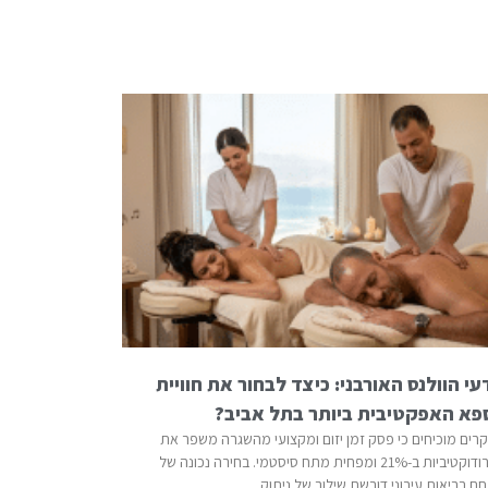
י הוולנס האורבני: כיצד לבחור את חוויית
פא האפקטיבית ביותר בתל אביב?
רים מוכיחים כי פסק זמן יזום ומקצועי מהשגרה משפר את
הפרודוקטיביות ב-21% ומפחית מתח סיסטמי. בחירה נכונה של
ם בריאות עירוני דורשת שילוב של ניתוק