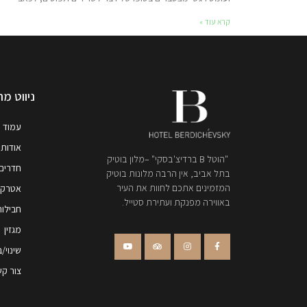
קרא עוד »
ניווט מה
עמוד 
אודות 
"הוטל B ברדיצ'בסקי" –מלון בוטיק
חדרים
בתל אביב, אין הרבה מלונות בוטיק
המזמינים אתכם לחוות את העיר
אטרקצי
באווירה מפנקת ועתירת סטייל.
חבילות
מגזין
שינוי/
צור ק