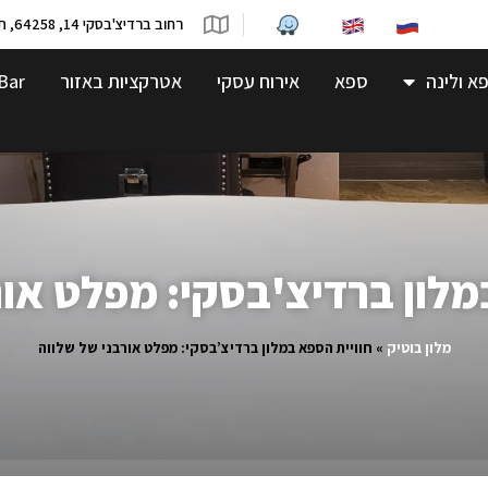
רחוב ברדיצ'בסקי 14, 64258, תל-אביב
א ולינה
ספא
אירוח עסקי
אטרקציות באזור
Bar
מלון ברדיצ'בסקי: מפלט אור
מלון בוטיק
»
חוויית הספא במלון ברדיצ’בסקי: מפלט אורבני של שלווה